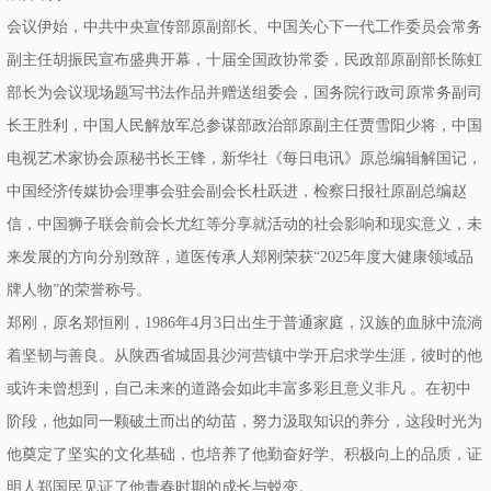
会议伊始，中共中央宣传部原副部长、中国关心下一代工作委员会常务
副主任胡振民宣布盛典开幕，十届全国政协常委，民政部原副部长陈虹
部长为会议现场题写书法作品并赠送组委会，国务院行政司原常务副司
长王胜利，中国人民解放军总参谋部政治部原副主任贾雪阳少将，中国
电视艺术家协会原秘书长王锋，新华社《每日电讯》原总编辑解国记，
中国经济传媒协会理事会驻会副会长杜跃进，检察日报社原副总编赵
信，中国狮子联会前会长尤红等分享就活动的社会影响和现实意义，未
来发展的方向分别致辞，道医传承人郑刚荣获“2025年度大健康领域品
牌人物”的荣誉称号。
郑刚，原名郑恒刚，1986年4月3日出生于普通家庭，汉族的血脉中流淌
着坚韧与善良。从陕西省城固县沙河营镇中学开启求学生涯，彼时的他
或许未曾想到，自己未来的道路会如此丰富多彩且意义非凡 。在初中
阶段，他如同一颗破土而出的幼苗，努力汲取知识的养分，这段时光为
他奠定了坚实的文化基础，也培养了他勤奋好学、积极向上的品质，证
明人郑国民见证了他青春时期的成长与蜕变。