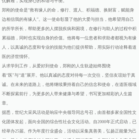
忧解难，实现身心的和谐与平衡。
郑刚的使命是“救有缘人的命，修行、渡人、积福德、换财富，赋能身
边相信我的有缘人”。这一使命彰显了他的大爱与担当，他希望用自己
的所学所长，帮助更多的人摆脱疾病和困境，在修行与助人的过程中积
累福德，同时也实现自身的价值。他将每一位患者和求助者都视为有缘
人，以真诚的态度和专业的技能为他们提供帮助，用实际行动诠释着道
医的济世情怀。
从求学到工作，从爱好到使命，郑刚的人生轨迹始终围绕
着“医”与“道”展开。他以真诚的态度对待每一次交往，坚信友谊始于真
诚。在未来的道路上，他将继续秉持着自己的信念和使命，在道医领域
不断探索前行，为更多的人带来健康与希望，书写更加精彩的人生篇
章。
据悉，世纪大采风活动是响应中央领导同志号召，由首都多家全国性文
化团体发起，面向全国的综合性社会文化活动。自2000年正式启动，已
经举办25届。作为年度行业盛会，活动以采集真善美，弘扬正能量为己