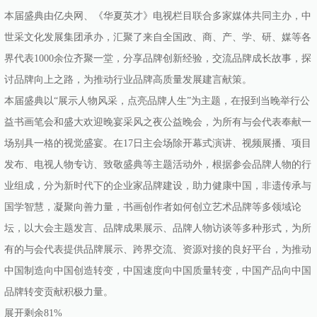
本届盛典由亿央网、《华夏英才》电视栏目联合多家媒体共同主办，中
世采文化发展集团承办，汇聚了来自全国政、商、产、学、研、媒等各
界代表1000余位齐聚一堂，分享品牌创新经验，交流品牌成长故事，探
讨品牌向上之路，为推动行业品牌高质量发展建言献策。
本届盛典以“展示人物风采，点亮品牌人生”为主题，在报到当晚举行公
益书画笔会和盛大欢迎晚宴采风之夜公益晚会，为所有与会代表奉献一
场别具一格的视觉盛宴。在17日主会场除开幕式演讲、视频展播、项目
发布、电视人物专访、致敬盛典等主题活动外，根据参会品牌人物的行
业组成，分为新时代下的企业家品牌建设，助力健康中国，非遗传承与
国学智慧，凝聚向善力量，书画创作者如何创立艺术品牌等多领域论
坛，以大会主题发言、品牌成果展示、品牌人物访谈等多种形式，为所
有的与会代表提供品牌展示、跨界交流、资源对接的良好平台，为推动
中国制造向中国创造转变，中国速度向中国质量转变，中国产品向中国
品牌转变贡献积极力量。
展开剩余81%