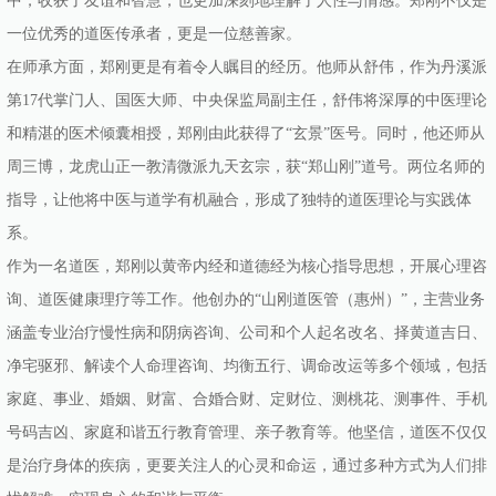
中，收获了友谊和智慧，也更加深刻地理解了人性与情感。郑刚不仅是
一位优秀的道医传承者，更是一位慈善家。
在师承方面，郑刚更是有着令人瞩目的经历。他师从舒伟，作为丹溪派
第17代掌门人、国医大师、中央保监局副主任，舒伟将深厚的中医理论
和精湛的医术倾囊相授，郑刚由此获得了“玄景”医号。同时，他还师从
周三博，龙虎山正一教清微派九天玄宗，获“郑山刚”道号。两位名师的
指导，让他将中医与道学有机融合，形成了独特的道医理论与实践体
系。
作为一名道医，郑刚以黄帝内经和道德经为核心指导思想，开展心理咨
询、道医健康理疗等工作。他创办的“山刚道医管（惠州）”，主营业务
涵盖专业治疗慢性病和阴病咨询、公司和个人起名改名、择黄道吉日、
净宅驱邪、解读个人命理咨询、均衡五行、调命改运等多个领域，包括
家庭、事业、婚姻、财富、合婚合财、定财位、测桃花、测事件、手机
号码吉凶、家庭和谐五行教育管理、亲子教育等。他坚信，道医不仅仅
是治疗身体的疾病，更要关注人的心灵和命运，通过多种方式为人们排