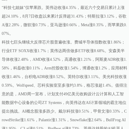
“科技七姐妹”仅苹果跌。英伟达收涨4.35%，最近六个交易日累计上涨
超24.10%，8月7日收盘以来累计反弹超31.43%；特斯拉涨3.12%，谷歌
A涨2.28%，微软涨0.73%，亚马逊涨0.66%，Meta涨0.35%，而苹果跌0.
07%。
科技七巨头继续大反弹芯片股普遍收涨。费城半导体指数收涨1.86%；
行业ETF SOXX收涨1.7%；英伟达两倍做多ETF收涨8.68%。安森美半
导体收涨2.48%，AMD收涨4.52%，高通收涨1.21%，阿斯麦ADR收涨1.
58%，科磊收涨0.11%，Arm控股收涨1.54%，博通收涨1.2%，应用材料
收涨1.46%，台积电ADR收涨0.52%。英特尔收涨3.11%。美光科技收涨
0.59%。Wolfspeed、芯科实验室至多涨约3.8%，格芯涨超1.4%。值得注
意的是，AMD周一宣布，计划支付49亿美元收购设计云计算和人工智
能数据中心设备的公司ZT Systems，向英伟达在AI计算领域的霸主地位
提出挑战。AI概念股涨多跌少。戴尔科技涨0.51%，甲骨文涨0.33%，C
rowdStrike涨1.61%，Palantir涨1.31%，Snowflake涨2.64%，BullFrog AI
涨1.95%，C3.ai涨0.51%，BigBear.ai涨8.73%，英伟达持股的AI机器人