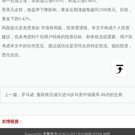
周一石油上涨，美原油上涨0.03%，布油上涨0.08%。
受美元走软，收益率下降影响，黄金近期涨超每盎司2500美元。目前，
黄金下跌0.42%。
风险提示及免责条款 市场有风险，投资需谨慎。本文不构成个人投资
建议，也未考虑到个别用户特殊的投资目标、财务状况或需要。用户应
考虑本文中的任何意见、观点或结论是否符合其特定状况。据此投资，
责任自负。
上一篇：
罗马诺: 曼联将完成引进18岁马里中场塞库-科内的交易
友情链接：
Powered by
天富开户
@2013-2022
RSS地图
HTML地图