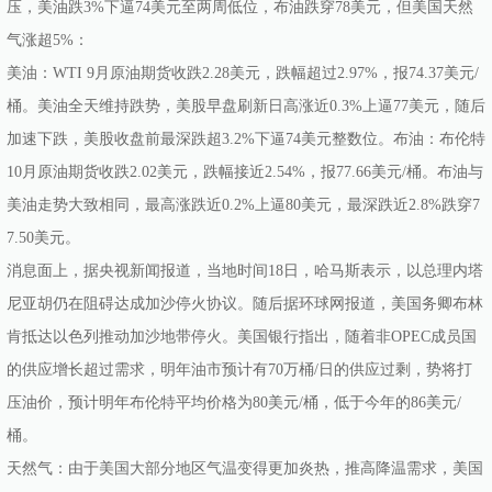
压，美油跌3%下逼74美元至两周低位，布油跌穿78美元，但美国天然
气涨超5%：
美油：WTI 9月原油期货收跌2.28美元，跌幅超过2.97%，报74.37美元/
桶。美油全天维持跌势，美股早盘刷新日高涨近0.3%上逼77美元，随后
加速下跌，美股收盘前最深跌超3.2%下逼74美元整数位。布油：布伦特
10月原油期货收跌2.02美元，跌幅接近2.54%，报77.66美元/桶。布油与
美油走势大致相同，最高涨跌近0.2%上逼80美元，最深跌近2.8%跌穿7
7.50美元。
消息面上，据央视新闻报道，当地时间18日，哈马斯表示，以总理内塔
尼亚胡仍在阻碍达成加沙停火协议。随后据环球网报道，美国务卿布林
肯抵达以色列推动加沙地带停火。美国银行指出，随着非OPEC成员国
的供应增长超过需求，明年油市预计有70万桶/日的供应过剩，势将打
压油价，预计明年布伦特平均价格为80美元/桶，低于今年的86美元/
桶。
天然气：由于美国大部分地区气温变得更加炎热，推高降温需求，美国