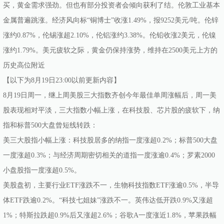
买，黄金需求强劲。但也有部分投资者会倾向获利了结。伦敦工业基本
金属普遍跳涨。经济风向标“铜博士”收涨1.49%，报9252美元/吨。伦锌
涨约0.87%，伦锡涨超2.10%，伦铝涨约3.38%。伦铅收涨2美元，伦镍
涨约1.79%。美元疲软之际，黄金仍保持涨势，维持在2500美元上方的
历史高位附近
【以下为8月19日23:00以前更新内容】
8月19日周一，继上周美股三大指数齐创今年最佳单周涨幅后，周一美
股表现相对平淡，三大指数小幅上涨，在科技股、芯片股的疲软下，纳
指和标普500大盘曾短线转跌：
美三大股指小幅上涨：科技股居多的纳指一度涨超0.2%；标普500大盘
一度涨超0.3%；与经济周期密切相关的道指一度涨逾0.4%；罗素2000
小盘股指一度涨超0.5%。
美股盘初，主要行业ETF涨跌不一，生物科技指数ETF涨逾0.5%，半导
体ETF跌逾0.2%。“科技七姐妹”涨跌不一。英伟达低开跌0.9%又涨超
1%；特斯拉跌超0.9%后又涨超2.6%；谷歌A一度涨近1.8%，苹果跌幅