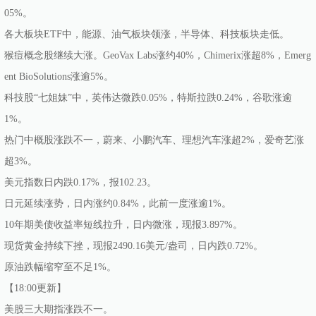
05%。
各大板块ETF中，能源、油气板块领涨，半导体、科技板块走低。
猴痘概念股继续大涨。GeoVax Labs涨约40%，Chimerix涨超8%，Emerg
ent BioSolutions涨逾5%。
科技股“七姐妹”中，英伟达微跌0.05%，特斯拉跌0.24%，谷歌涨逾
1%。
热门中概股涨跌不一，蔚来、小鹏汽车、理想汽车涨超2%，爱奇艺涨
超3%。
美元指数日内跌0.17%，报102.23。
日元延续涨势，日内涨约0.84%，此前一度涨逾1%。
10年期美债收益率短线拉升，日内微涨，现报3.897%。
现货黄金持续下挫，现报2490.16美元/盎司，日内跌0.72%。
原油跌幅缩窄至不足1%。
【18:00更新】
美股三大期指涨跌不一。