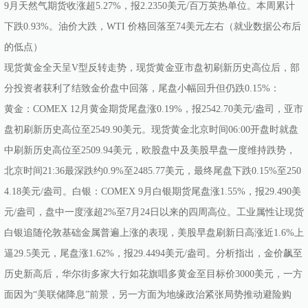
9月天然气期货收涨超5.27%，报2.2350美元/百万英热单位。本周累计
下跌0.93%。油价大跌，WTI 价格回落至74美元左右（就业数据公布后
的低点）
现货黄金全天呈V型反转走势，现货黄金亚市盘初刷新历史高位后，部
分投资者获利了结致金价盘中回落，尾盘小幅回升但仍跌0.15%：
黄金：COMEX 12月黄金期货尾盘涨0.19%，报2542.70美元/盎司，亚市
盘初刷新历史高位至2549.90美元。现货黄金北京时间06:00开盘时就盘
中刷新历史高位至2509.94美元，欧股盘中及美股早盘一度维持跌势，
北京时间21:36最深跌约0.9%至2485.77美元，最终尾盘下跌0.15%至250
4.18美元/盎司。白银：COMEX 9月白银期货尾盘涨1.55%，报29.490美
元/盎司，盘中一度涨超2%至7月24日以来的四周高位。工业属性让现货
白银追随伦敦基础金属普遍上涨的表现，美股早盘刷新日高涨近1.6%上
逼29.5美元，尾盘涨1.62%，报29.4494美元/盎司。分析指出，金价飙至
历史新高后，华尔街多家大行如花旗唱多黄金至目标价3000美元，一方
面因为“美联储降息”前景，另一方面为地缘政治紧张局势推动避险购