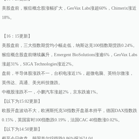
美股盘前，猴痘概念股涨幅扩大，GeoVax Labs涨超60%，Chimerix涨近
18%。
【16：15更新】
美股盘前，三大指数期货均小幅走低，纳斯达克100指数期货跌0.24%。
猴痘概念股盘前继续飙升，Emergent BioSolutions涨逾6%，GeoVax Labs
涨超31%，SIGA Technologies涨近2%。
盘前，半导体股涨跌不一，台积电涨近1%，超微电脑、英特尔微涨，
英伟达、高通、美光科技微跌。
中概股涨跌不一，小鹏汽车涨超2%，京东跌逾1%。
【以下为15:02更新】
欧股开盘波动不大，欧洲斯托克50指数开盘基本持平，德国DAX指数跌
0.15%，英国富时100指数跌0.19%，法国CAC 40指数涨0.02%。
【以下为14:50更新】
截至今日收盘，韩国首尔综指跌0.86%报2674.04。