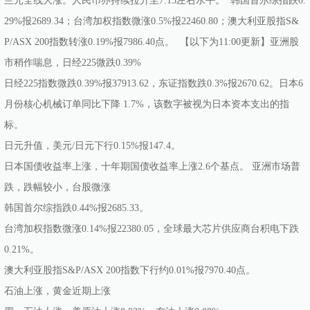
兰元全线大涨。人民币亦持续拉升至7.15左右水平。 韩国首尔综指跌0.
29%报2689.34；台湾加权指数微涨0.5%报22460.80；澳大利亚股指S&
P/ASX 200指数转涨0.19%报7986.40点。 【以下为11:00更新】亚洲股
市稍作喘息，日经225微跌0.39%
日经225指数微跌0.39%报37913.62，东证指数跌0.3%报2670.62。日本6
月份核心机械订单同比下降 1.7%，该数字被视为日本资本支出的指
标。
日元升值，美元/日元下行0.15%报147.4。
日本国债收益率上涨，十年期国债收益率上涨2.6个基点。 亚洲市场普
跌，跌幅较小，台股微涨
韩国首尔综指跌0.44%报2685.33。
台湾加权指数微涨0.14%报22380.05，全球最大芯片供应商台积电下跌
0.21%。
澳大利亚股指S&P/ASX 200指数下行约0.01%报7970.40点。
石油上涨，黄金近期上涨