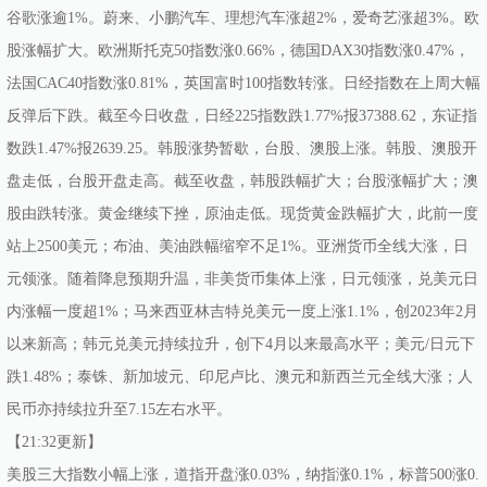
谷歌涨逾1%。蔚来、小鹏汽车、理想汽车涨超2%，爱奇艺涨超3%。欧
股涨幅扩大。欧洲斯托克50指数涨0.66%，德国DAX30指数涨0.47%，
法国CAC40指数涨0.81%，英国富时100指数转涨。日经指数在上周大幅
反弹后下跌。截至今日收盘，日经225指数跌1.77%报37388.62，东证指
数跌1.47%报2639.25。韩股涨势暂歇，台股、澳股上涨。韩股、澳股开
盘走低，台股开盘走高。截至收盘，韩股跌幅扩大；台股涨幅扩大；澳
股由跌转涨。黄金继续下挫，原油走低。现货黄金跌幅扩大，此前一度
站上2500美元；布油、美油跌幅缩窄不足1%。亚洲货币全线大涨，日
元领涨。随着降息预期升温，非美货币集体上涨，日元领涨，兑美元日
内涨幅一度超1%；马来西亚林吉特兑美元一度上涨1.1%，创2023年2月
以来新高；韩元兑美元持续拉升，创下4月以来最高水平；美元/日元下
跌1.48%；泰铢、新加坡元、印尼卢比、澳元和新西兰元全线大涨；人
民币亦持续拉升至7.15左右水平。
【21:32更新】
美股三大指数小幅上涨，道指开盘涨0.03%，纳指涨0.1%，标普500涨0.