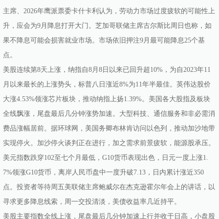
主席、2026年鹰派票委卡什卡利认为，劳动力市场过度疲软的可能性上
升，应会为9月降息打开大门。芝加哥联储主席古尔斯比周日也称，如
果不降息可能会损害就业市场。市场依旧押注9月最可能降息25个基
点。
美股连续第8天上涨，纳指自8月8日以来已回升超10%，为自2023年11
月以来最长的上涨势头，标普八日涨近8%为11年半最佳。英伟达股价
大涨4.53%领涨芯片板块，推动纳指上扬1.39%。美国各大股指及板块
全线飘涨，尾盘最后几分钟涨势加速。大型科技、通信服务和非必需消
费品涨幅居前。据环球网，美国务卿布林肯访问以色列，推动加沙地带
实现停火。加沙停火谈判正在进行，加之需求前景疲软，能源股承压。
美元指数跌穿102至七个月最低，G10货币表现出色，日元一度上涨1.
7%领涨G10货币，离岸人民币盘中一度升破7.13，日内累计涨近350
点。投资者等待周五美联储主席鲍威尔在杰克逊霍尔年会上的讲话，以
寻求更多降息线索，周一交投清淡，美债收益率几近持平。
美股主要指数全线上涨，尾盘最后几分钟加速上行并收于日高，小盘股