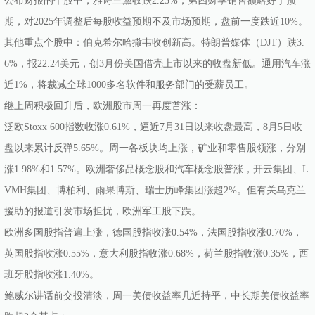
公布财报的个股中，雅诗兰黛收跌2.23%，第四财季销售额略好于预
期，对2025年调整后每股收益预期不及市场预期，盘前一度跌近10%。
其他重点个股中：伯克希尔哈撒韦收创新高。特朗普媒体（DJT）跌3.
6%，报22.24美元，创3月份美国借壳上市以来的收盘新低。通用汽车涨
近1%，将裁减全球1000多名软件和服务部门的受薪员工。
继上周积极回升后，欧洲股市周一再度普涨：
泛欧Stoxx 600指数收涨0.61%，逼近7月31日以来收盘最高，8月5日收
盘以来累计反弹5.65%。周一各板块均上涨，矿业和零售股领涨，分别
涨1.98%和1.57%。欧洲奢侈品概念股和汽车概念股普涨，开云集团、L
VMH集团、博柏利、雨果博斯、瑞士历峰集团涨超2%。但有关乌克兰
援助的报道引发市场担忧，欧洲军工股下跌。
欧洲多国股指普遍上涨，德国股指收涨0.54%，法国股指收涨0.70%，
英国股指收涨0.55%，意大利股指收涨0.68%，荷兰股指收涨0.35%，西
班牙股指收涨1.40%。
鲍威尔讲话前交投清淡，周一美债收益率几近持平，中长期美债收益率