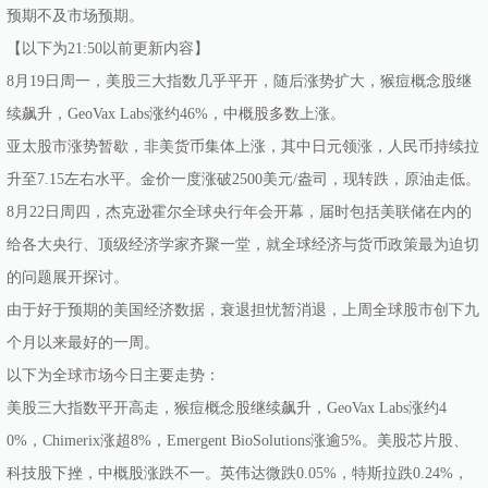
预期不及市场预期。
【以下为21:50以前更新内容】
8月19日周一，美股三大指数几乎平开，随后涨势扩大，猴痘概念股继
续飙升，GeoVax Labs涨约46%，中概股多数上涨。
亚太股市涨势暂歇，非美货币集体上涨，其中日元领涨，人民币持续拉
升至7.15左右水平。金价一度涨破2500美元/盎司，现转跌，原油走低。
8月22日周四，杰克逊霍尔全球央行年会开幕，届时包括美联储在内的
给各大央行、顶级经济学家齐聚一堂，就全球经济与货币政策最为迫切
的问题展开探讨。
由于好于预期的美国经济数据，衰退担忧暂消退，上周全球股市创下九
个月以来最好的一周。
以下为全球市场今日主要走势：
美股三大指数平开高走，猴痘概念股继续飙升，GeoVax Labs涨约4
0%，Chimerix涨超8%，Emergent BioSolutions涨逾5%。美股芯片股、
科技股下挫，中概股涨跌不一。英伟达微跌0.05%，特斯拉跌0.24%，