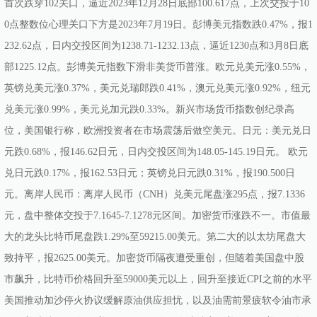
首次跌穿102关口，逼近2023年12月28日底部100.617点，上次交投于10
0点整数位心理关口下方是2023年7月19日。彭博美元指数跌0.47%，报1
232.62点，日内交投区间为1238.71-1232.13点，逼近1230点和3月8日底
部1225.12点。彭博美元指数下滑非美货币普涨。欧元兑美元涨0.55%，
英镑兑美元涨0.37%，美元兑瑞郎跌0.41%，澳元兑美元涨0.92%，纽元
兑美元涨0.99%，美元兑加元跌0.33%。新兴市场货币指数创纪录高
位，美国银行称，欧洲投资者在市场震荡后做空美元。日元：美元兑日
元跌0.68%，报146.62日元，日内交投区间为148.05-145.19日元。 欧元
兑日元跌0.17%，报162.53日元；英镑兑日元跌0.31%，报190.500日
元。离岸人民币：离岸人民币（CNH）兑美元尾盘涨295点，报7.1336
元，盘中整体交投于7.1645-7.1278元区间。加密货币涨跌不一。市值最
大的龙头比特币尾盘跌1.29%至59215.00美元。第二大的以太坊尾盘大
致持平，报2625.00美元。加密货币隔夜遭受重创，但随着美国盘中股
市飙升，比特币价格回升至59000美元以上，回升至接近CPI之前的水平
美国推动加沙停火协议缓解原油供应担忧，以及油需前景疲软令油市承