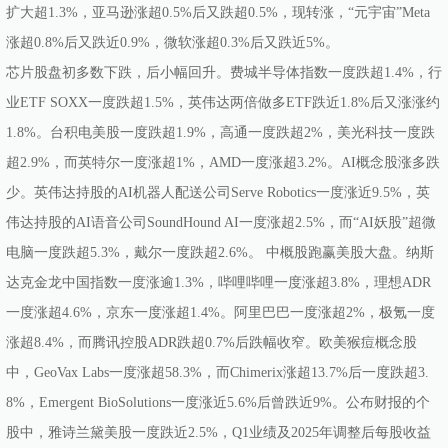
扩大超1.3%，亚马逊涨超0.5%后又跌超0.5%，现转涨，“元宇宙”Meta
涨超0.8%后又跌近0.9%，微软涨超0.3%后又跌近5%。
芯片股盘初多数下跌，后小幅回升。费城半导体指数一度跌超1.4%，行
业ETF SOXX一度跌超1.5%，英伟达两倍做多ETF跌近1.8%后又涨涨约
1.8%。台积电美股一度跌超1.9%，高通一度跌超2%，美光科技一度跌
超2.9%，而英特尔一度涨超1%，AMD一度涨超3.2%。AI概念股涨多跌
少。英伟达持股的AI机器人配送公司Serve Robotics一度涨近9.5%，英
伟达持股的AI语音公司SoundHound AI一度涨超2.5%，而“AI妖股”超微
电脑一度跌超5.3%，戴尔一度跌超2.6%。 中概股跑赢美股大盘。纳斯
达克金龙中国指数一度涨逾1.3%，哔哩哔哩一度涨超3.8%，理想ADR
一度涨超4.6%，京东一度涨超1.4%。阿里巴巴一度涨超2%，极氪一度
涨超8.4%，而腾讯控股ADR跌超0.7%后跌幅收窄。欧美猴痘概念股
中，GeoVax Labs一度涨超58.3%，而Chimerix涨超13.7%后一度跌超3.
8%，Emergent BioSolutions一度涨近5.6%后曾跌近9%。公布财报的个
股中，雅诗兰黛美股一度跌近2.5%，Q1业绩及2025年调整后每股收益